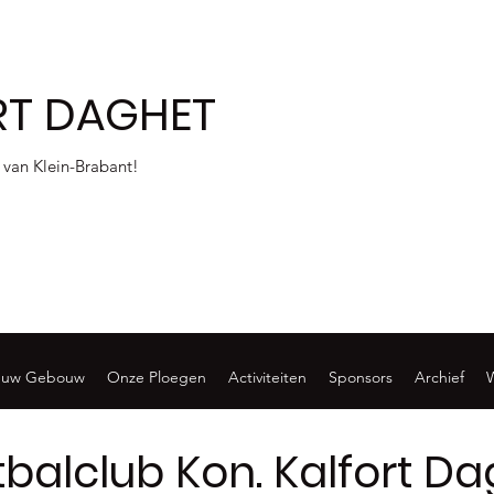
RT DAGHET
 van Klein-Brabant!
euw Gebouw
Onze Ploegen
Activiteiten
Sponsors
Archief
balclub Kon. Kalfort Da