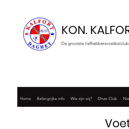
KON. KALFO
De grootste liefhebbersvoetbalclub
Home
Belangrijke info
Wie zijn wij?
Onze Club
Ni
Voet